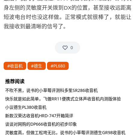
身左侧的灵敏度开关拨到DX的位置，甚至接收远距离
短波电台时也没这样做。正常模式就很棒了，就能让
我接收到最清晰的信号了。
0
#收音机
#德生
#PL680
推荐阅读
不吹不黑，说书的小草莓评测科多笙SR286收音机
快乐就是如此简单，飞傲RR11便携式立体声收音机内测版体验
小议德生PL380收音机
新款汉荣达收音机HRD-747开箱简评
谈谈对网购的DP666收音机的初步印象
灵敏度高，但做工松垮无比，说书的小草莓评测德生GR98收音机