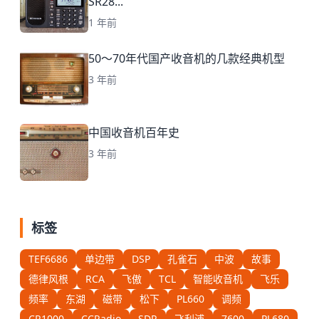
SR28...
1 年前
50～70年代国产收音机的几款经典机型
3 年前
中国收音机百年史
3 年前
标签
TEF6686
单边带
DSP
孔雀石
中波
故事
德律风根
RCA
飞傲
TCL
智能收音机
飞乐
频率
东湖
磁带
松下
PL660
调频
CR1000
CCRadio
SDR
飞利浦
7600
PL680