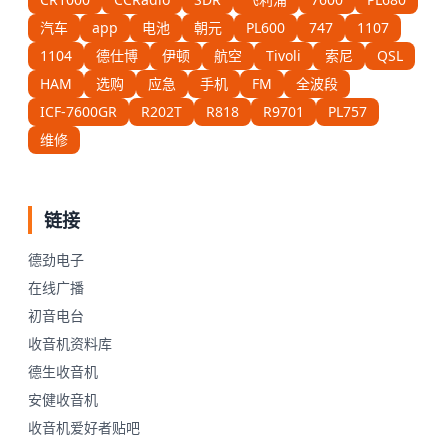
汽车
app
电池
朝元
PL600
747
1107
1104
德仕博
伊顿
航空
Tivoli
索尼
QSL
HAM
选购
应急
手机
FM
全波段
ICF-7600GR
R202T
R818
R9701
PL757
维修
链接
德劲电子
在线广播
初音电台
收音机资料库
德生收音机
安健收音机
收音机爱好者贴吧