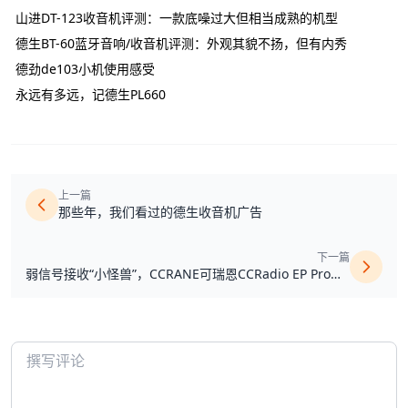
山进DT-123收音机评测：一款底噪过大但相当成熟的机型
德生BT-60蓝牙音响/收音机评测：外观其貌不扬，但有内秀
德劲de103小机使用感受
永远有多远，记德生PL660
上一篇
那些年，我们看过的德生收音机广告
下一篇
弱信号接收“小怪兽”，CCRANE可瑞恩CCRadio EP Pro收
音机评测