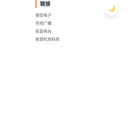
链接
🌙
德劲电子
在线广播
初音电台
收音机资料库
德生收音机
安健收音机
收音机爱好者贴吧
本站导航
友情链接
初音电台
德劲电子
收听在线广播
在线广播