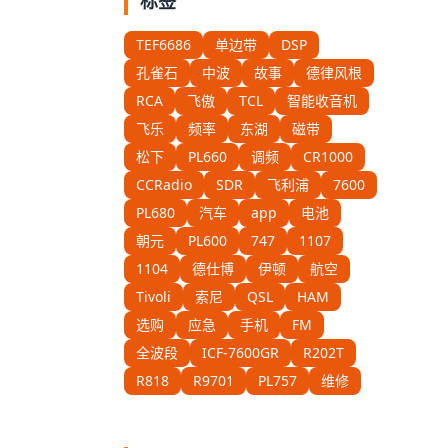
标签
TEF6686
单边带
DSP
孔雀石
中波
故事
德律风根
RCA
飞傲
TCL
智能收音机
飞乐
频率
东湖
磁带
松下
PL660
调频
CR1000
CCRadio
SDR
飞利浦
7600
PL680
汽车
app
电池
朝元
PL600
747
1107
1104
德仕博
伊顿
航空
Tivoli
索尼
QSL
HAM
选购
应急
手机
FM
全波段
ICF-7600GR
R202T
R818
R9701
PL757
维修