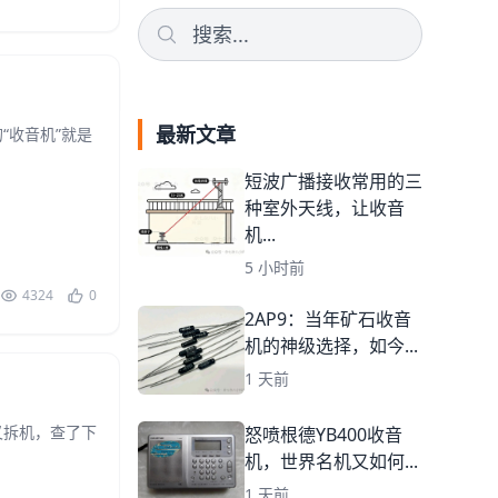
最新文章
“收音机”就是
短波广播接收常用的三
种室外天线，让收音
机...
5 小时前
4324
0
2AP9：当年矿石收音
机的神级选择，如今...
1 天前
又拆机，查了下
怒喷根德YB400收音
机，世界名机又如何...
1 天前