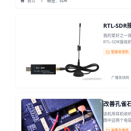
首页
标签：SDR
RTL-S
我的爱好之一就
RTL-SDR接收
智能收音机
广播发烧网
改善孔雀石
该机用耳机收
图中这两个电容
电路及维修