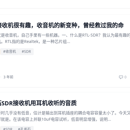
DR接收机很有趣，收音机的新变种，曾经救过我的命
是收音机，自己手里有一些机器。一、什么是RTL-SDR？我认为最有趣的
机。RTL指的是Realtek，是一种芯片组...
#收音机
#SDR
·
3 年前
0
SDR接收机用耳机收听的音质
听时几乎没有低音，估计是输出到耳机插座的耦合电容容量太小了。今天
就是。在该电容上并联10uF电容试听，低音明显增强，说明...
#SDR
#孔雀石