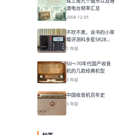
珠三角九个城市以及港
澳电台频率汇总
2008-12-05
不吹不黑，说书的小草
莓评测科多笙SR28...
1 年前
50～70年代国产收音
机的几款经典机型
3 年前
中国收音机百年史
3 年前