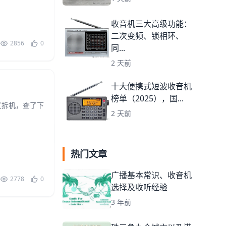
收音机三大高级功能：
二次变频、锁相环、
2856
0
同...
2 天前
十大便携式短波收音机
榜单（2025），国...
又拆机，查了下
2 天前
热门文章
广播基本常识、收音机
2778
0
选择及收听经验
3 年前