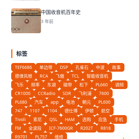
中国收音机百年史
3 年前
标签
TEF6686
单边带
DSP
孔雀石
中波
故事
德律风根
RCA
飞傲
TCL
智能收音机
飞乐
频率
东湖
磁带
松下
PL660
调频
CR1000
CCRadio
SDR
飞利浦
7600
PL680
汽车
app
电池
朝元
PL600
747
1107
1104
德仕博
伊顿
航空
Tivoli
索尼
QSL
HAM
选购
应急
手机
FM
全波段
ICF-7600GR
R202T
R818
R9701
PL757
维修