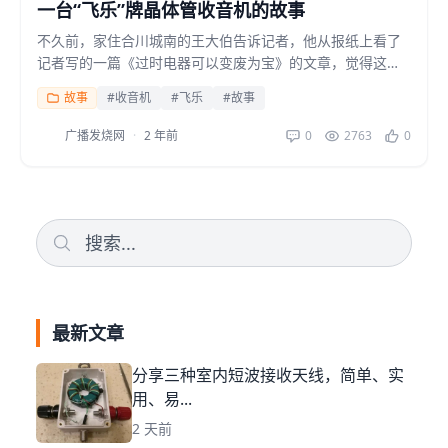
一台“飞乐”牌晶体管收音机的故事
不久前，家住合川城南的王大伯告诉记者，他从报纸上看了
记者写的一篇《过时电器可以变废为宝》的文章，觉得这篇
文章非常有意思，也唤起了他对过去的回忆，在他家里，也
故事
#收音机
#飞乐
#故事
有一...
广播发烧网
·
2 年前
0
2763
0
最新文章
分享三种室内短波接收天线，简单、实
用、易...
2 天前