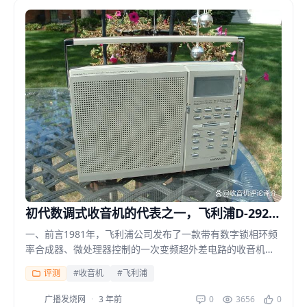
初代数调式收音机的代表之一，飞利浦D-2924
收音机详情报告
一、前言1981年，飞利浦公司发布了一款带有数字锁相环频
率合成器、微处理器控制的一次变频超外差电路的收音机，
也就是本文的主角D-2924。这款新品收音机被看作飞...
评测
#收音机
#飞利浦
广播发烧网
·
3 年前
0
3656
0