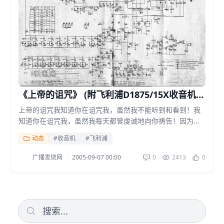
《上帝的诅咒》 (附飞利浦D1875/15X收音机线
路图一份)
上帝的诅咒我知道你在诅咒我，虽然我不能听到和看到！我
知道你在诅咒我，虽然我每天都曾虔诚地向你祷告！因为你
的诅咒，我上广播论坛中了机毒，掏空了腰包换回了一堆“垃
动态
#收音机
#飞利浦
圾...
广播发烧网
·
2005-09-07 00:00
0
2413
0