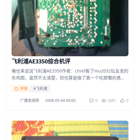
飞利浦AE3350综合机评
俺也来说说飞利浦AE3350作者：chief看了mu2032坛友发的
杀鸡图，虽然不太清楚，但也算是做了第一个吃螃蟹的勇敢
者！接着俺也把鸡杀了，应该说在上世纪九十...
评测
#飞利浦
广播发烧网
·
2008-05-04 00:00
0
2681
0