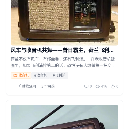
风车与收音机共舞——昔日霸主，荷兰飞利浦
收音机(上)
荷兰不仅有风车，有郁金香，还有飞利浦。 在老收音机饭
圈里，如果飞利浦排第二的话，恐怕没有人敢做第一把交
椅。 一个差点破产的小灯泡厂...
收音机
#收音机
#飞利浦
广播发烧网
·
3 个月前
0
416
0