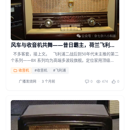
风车与收音机共舞——昔日霸主，荷兰飞利浦
收音机(下)
不多客套，接上文。 飞利浦二战后到50年代末主推的第二
个系列——BX 系列均为高端多波段旗舰。定位家用顶级...
收音机
#收音机
#飞利浦
广播发烧网
·
3 个月前
0
474
0