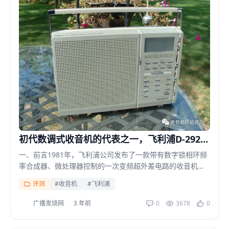
初代数调式收音机的代表之一，飞利浦D-2924
收音机详情报告
一、前言1981年，飞利浦公司发布了一款带有数字锁相环频
率合成器、微处理器控制的一次变频超外差电路的收音机，
也就是本文的主角D-2924。这款新品收音机被看作飞...
评测
#收音机
#飞利浦
广播发烧网
·
3 年前
0
3678
0