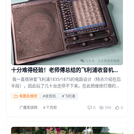
十分难得经验！老师傅总结的飞利浦收音机
D1835/D1875打理经验
我一直很钟爱飞利浦1835/1875的电路设计（特点介绍在后
半段），因此玩了几十台还停不下来。在此把维修打理的经
验心得作个总结，供大家参考，这些问题...
电路及维修
#收音机
#飞利浦
广播发烧网
·
4 个月前
0
590
0