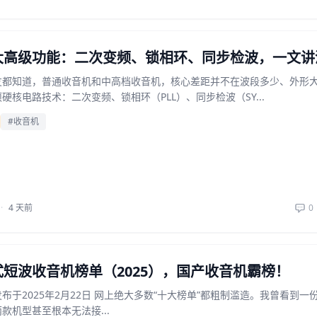
大高级功能：二次变频、锁相环、同步检波，一文讲
友都知道，普通收音机和中高档收音机，核心差距并不在波段多少、外形
硬核电路技术：二次变频、锁相环（PLL）、同步检波（SY...
#收音机
·
4 天前
0
短波收音机榜单（2025），国产收音机霸榜！
布于2025年2月22日 网上绝大多数“十大榜单”都粗制滥造。我曾看到一
款机型甚至根本无法接...