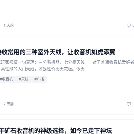
·
1 天前
接收常用的三种室外天线，让收音机如虎添翼
老玩家都懂一句真理：三分看机器，七分靠天线。 对于普通收音机爱好
高性能的入门天线，才是性价比天花板。今天...
#收音机
#天线
#广播
·
2 天前
当年矿石收音机的神级选择，如今已走下神坛