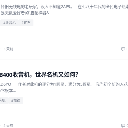
怀旧无线电的老玩家，没人不知道2AP9。 在七八十年代的全民电子热
是无数爱好者的“启蒙神器&...
#收音机
#矿石
·
3 天前
B400收音机，世界名机又如何？
AD6YO 作者对此机的评分为1颗星，满分为5颗星。 我当初全新购入花
根本...
音机
#根德
·
4 天前