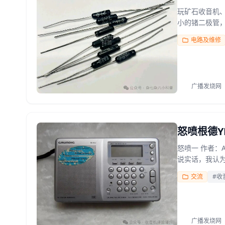
玩矿石收音机、
小的锗二极管，
电路及维修
广播发烧网
怒喷根德Y
怒喷一 作者：
说实话，我认为它
交流
#收
广播发烧网