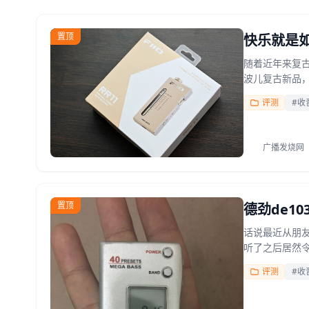
置顶
快乐就是如
随着近年来复
波儿复古新品，
评测
#收
广播发烧网
置顶
德劲de1
话说最近从朋友
听了之后居然令
评测
#收