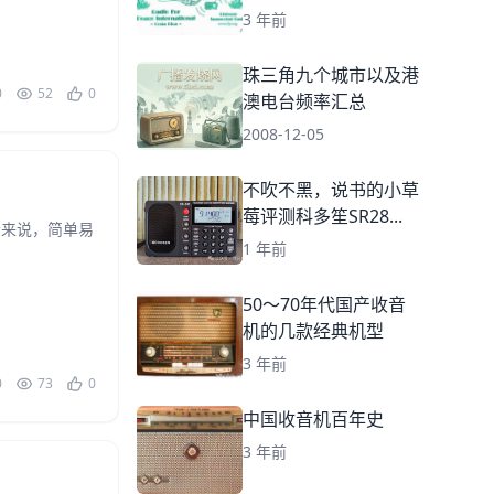
3 年前
珠三角九个城市以及港
0
52
0
澳电台频率汇总
2008-12-05
不吹不黑，说书的小草
莓评测科多笙SR28...
者来说，简单易
1 年前
50～70年代国产收音
机的几款经典机型
3 年前
0
73
0
中国收音机百年史
3 年前