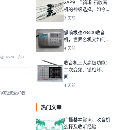
2AP9：当年矿石收音
机的神级选择，如今...
3 天前
怒喷根德YB400收音
机，世界名机又如何...
4 天前
4628
0
收音机三大高级功能：
二次变频、锁相环、
同...
4 天前
房的短波爱好者
热门文章
广播基本常识、收音机
选择及收听经验