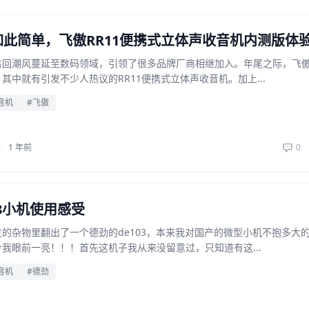
此简单，飞傲RR11便携式立体声收音机内测版体
古回潮风蔓延至数码领域，引领了很多品牌厂商相继加入。年尾之际，飞
其中就有引发不少人热议的RR11便携式立体声收音机。加上...
音机
#飞傲
·
1 年前
0
03小机使用感受
的杂物里翻出了一个德劲的de103，本来我对国产的微型小机不抱多大
我眼前一亮！！！首先这机子我从来没留意过，只知道有这...
音机
#德劲