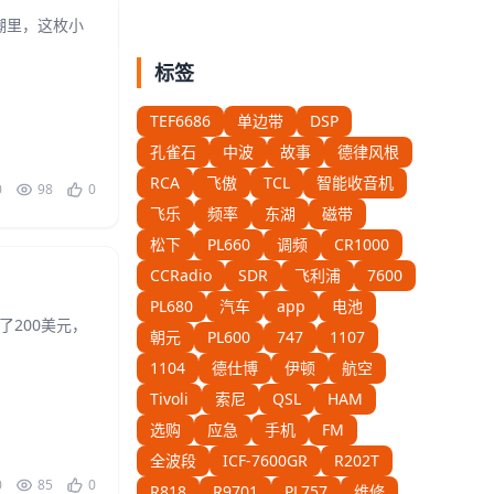
潮里，这枚小
标签
TEF6686
单边带
DSP
孔雀石
中波
故事
德律风根
RCA
飞傲
TCL
智能收音机
0
98
0
飞乐
频率
东湖
磁带
松下
PL660
调频
CR1000
CCRadio
SDR
飞利浦
7600
PL680
汽车
app
电池
了200美元，
朝元
PL600
747
1107
1104
德仕博
伊顿
航空
Tivoli
索尼
QSL
HAM
选购
应急
手机
FM
全波段
ICF-7600GR
R202T
0
85
0
R818
R9701
PL757
维修