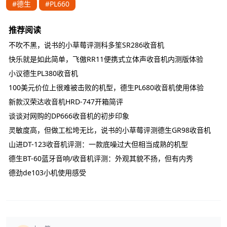
#德生
#PL660
推荐阅读
不吹不黑，说书的小草莓评测科多笙SR286收音机
快乐就是如此简单，飞傲RR11便携式立体声收音机内测版体验
小议德生PL380收音机
100美元价位上很难被击败的机型，德生PL680收音机使用体验
新款汉荣达收音机HRD-747开箱简评
谈谈对网购的DP666收音机的初步印象
灵敏度高，但做工松垮无比，说书的小草莓评测德生GR98收音机
山进DT-123收音机评测：一款底噪过大但相当成熟的机型
德生BT-60蓝牙音响/收音机评测：外观其貌不扬，但有内秀
德劲de103小机使用感受