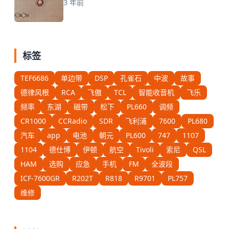
3 年前
标签
TEF6686
单边带
DSP
孔雀石
中波
故事
德律风根
RCA
飞傲
TCL
智能收音机
飞乐
频率
东湖
磁带
松下
PL660
调频
CR1000
CCRadio
SDR
飞利浦
7600
PL680
汽车
app
电池
朝元
PL600
747
1107
1104
德仕博
伊顿
航空
Tivoli
索尼
QSL
HAM
选购
应急
手机
FM
全波段
ICF-7600GR
R202T
R818
R9701
PL757
维修