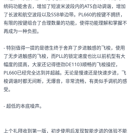
统码功能舍去，增加了短波米波段内的ATS自动调谐，增加
了长波和航空波段以及SSB单边带。PL660的按键不拥挤，
有限的按键组合了合理数量的功能，使得功能理解和掌握不
再成为一种负担。
- 特别值得一提的是德生终于舍弃了步进触感的飞梭，使用
了无步进触感的飞梭，而PLL的锁定速度也比以前机型有大
幅度的提高，大家还记得徳劲DE1103顺畅的飞梭操控，
PL660已经完全达到并超越。无论是慢速还是快速步进，飞
梭调谐时都无间断，无爆音，非常流畅，有类似手调机的感
受。
- 超低的本底噪声。
上个礼拜收到第一版，初步使用后发现智能步进的体验不能